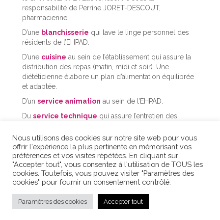
responsabilité de Perrine JORET-DESCOUT,
pharmacienne.
D’une
blanchisserie
qui lave le linge personnel des
résidents de l’EHPAD.
D’une
cuisine
au sein de l’établissement qui assure la
distribution des repas (matin, midi et soir). Une
diététicienne élabore un plan d’alimentation équilibrée
et adaptée.
D’un
service animation
au sein de l’EHPAD.
Du
service technique
qui assure l’entretien des
parties extérieures de l’établissement (espaces verts…)
et des réparations diverses des parties intérieures de
Nous utilisons des cookies sur notre site web pour vous
l’établissement.
offrir l'expérience la plus pertinente en mémorisant vos
préférences et vos visites répétées. En cliquant sur
Des
services administratifs
: bureau des admissions
"Accepter tout", vous consentez à l'utilisation de TOUS les
EHPAD et SMR, économat, ressources humaines,
cookies. Toutefois, vous pouvez visiter "Paramètres des
informatique, secrétariat de Direction et qualité.
cookies" pour fournir un consentement contrôlé.
Paramètres des cookies
Accepter tout